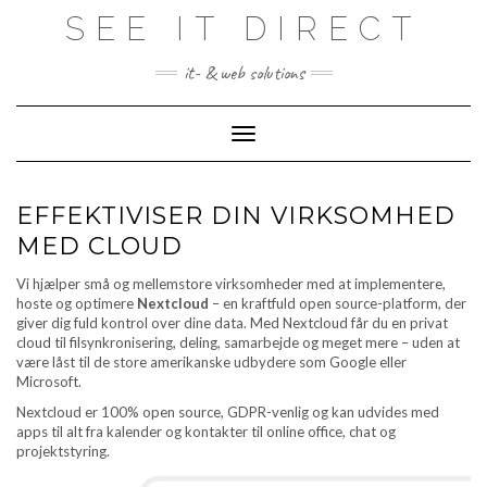
Skip
SEE IT DIRECT
to
content
it- & web solutions
Toggle Navigation
EFFEKTIVISER DIN VIRKSOMHED
MED CLOUD
Vi hjælper små og mellemstore virksomheder med at implementere,
hoste og optimere
Nextcloud
– en kraftfuld open source-platform, der
giver dig fuld kontrol over dine data. Med Nextcloud får du en privat
cloud til filsynkronisering, deling, samarbejde og meget mere – uden at
være låst til de store amerikanske udbydere som Google eller
Microsoft.
Nextcloud er 100% open source, GDPR-venlig og kan udvides med
apps til alt fra kalender og kontakter til online office, chat og
projektstyring.