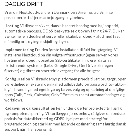
DAGLIG DRIFT
Vi er din Nextcloud-partner i Danmark og sørger for, at løsningen
passer perfekt til jeres arbejdsgange og behov.
Hosting
Vi tilbyder sikker, dansk-baseret hosting med høj oppetid,
automatiske backups, DDoS-beskyttelse og overvågning 24/7. Du kan
vælge mellem dedikeret server eller skalérbar cloud – altid med fast
månedlig pris og ingen skjulte gebyrer.
Implementering
Fra den første installation til fuld ibrugtagning. Vi
installerer Nextcloud på din valgte infrastruktur (egen server, vores
hosting eller cloud), opsætter SSL-certifikater, migrerer data fra
eksisterende systemer (f.eks. Google Drive, OneDrive eller egen
filserver) og sikrer en smertefri overgang for alle brugere.
Konfiguration
Vi skræddersyr platformen præcis til jer: brugergrupper
og rettigheder, ekstern deling med udløbsdato og password, to-faktor-
login, branding med eget logo og farver, valg og opsætning af de rigtige
apps (Talk, Deck, Calendar, OnlyOffice m.m.) samt automatiseringer og
workflows.
Rådgivning og konsultation
Før, under og efter projektet får I ærlig
og kompetent sparring. Vi kortlægger jeres behov, rådgiver om bedste
praksis for datasikkerhed og GDPR, hjælper med strategi for
brugeradoption og står klar med løbende optimering samt hurtig dansk
support, når I har spørgsmål.